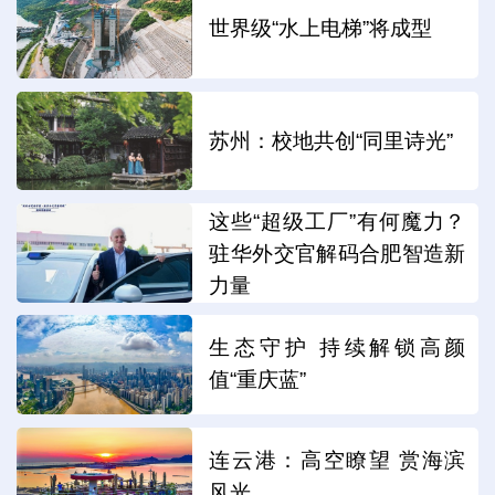
世界级“水上电梯”将成型
苏州：校地共创“同里诗光”
这些“超级工厂”有何魔力？
驻华外交官解码合肥智造新
力量
生态守护 持续解锁高颜
值“重庆蓝”
连云港：高空瞭望 赏海滨
风光