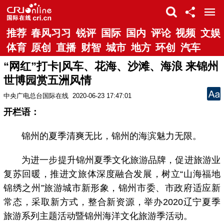
推荐
春风习习
锐评
国际
国内
评论
视频
文娱
体育
原创
直播
财智
城市
地方
环创
汽车
“网红”打卡|风车、花海、沙滩、海浪 来锦州
世博园赏五洲风情
中央广电总台国际在线
2020-06-23 17:47:01
开栏语：
锦州的夏季清爽无比，锦州的海滨魅力无限。
为进一步提升锦州夏季文化旅游品牌，促进旅游业
复苏回暖，推进文旅体深度融合发展，树立“山海福地
锦绣之州”旅游城市新形象，锦州市委、市政府适应新
常态，采取新方式，整合新资源，举办2020辽宁夏季
旅游系列主题活动暨锦州海洋文化旅游季活动。