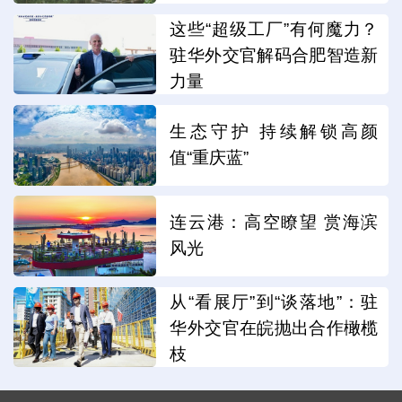
这些“超级工厂”有何魔力？
驻华外交官解码合肥智造新
力量
生态守护 持续解锁高颜
值“重庆蓝”
连云港：高空瞭望 赏海滨
风光
从“看展厅”到“谈落地”：驻
华外交官在皖抛出合作橄榄
枝