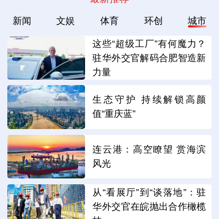
新闻
文娱
体育
环创
城市
这些“超级工厂”有何魔力？
驻华外交官解码合肥智造新
力量
生态守护 持续解锁高颜
值“重庆蓝”
连云港：高空瞭望 赏海滨
风光
从“看展厅”到“谈落地”：驻
华外交官在皖抛出合作橄榄