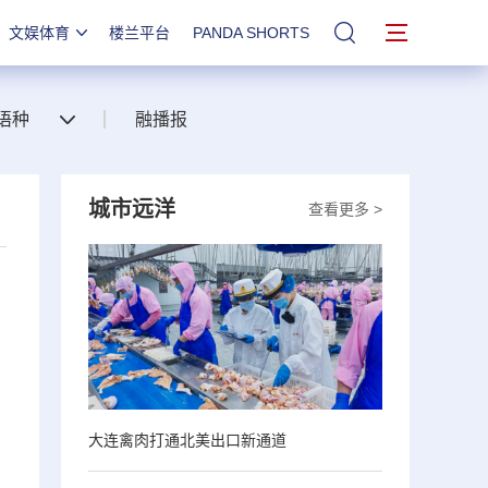
文娱体育
楼兰平台
PANDA SHORTS
站内搜索
语种
融播报
城市远洋
查看更多 >
大连禽肉打通北美出口新通道