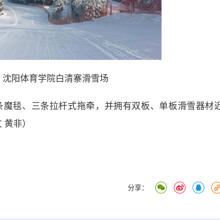
图 沈阳体育学院白清寨滑雪场
魔毯、三条拉杆式拖牵，并拥有双板、单板滑雪器材
文 黄非）
分享：