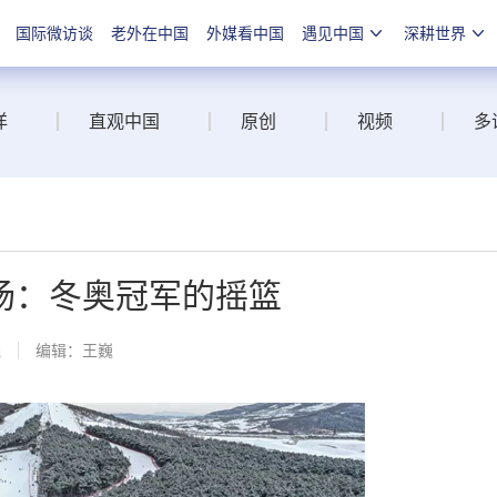
国际微访谈
老外在中国
外媒看中国
遇见中国
深耕世界
洋
直观中国
原创
视频
多
场：冬奥冠军的摇篮
线
编辑：王巍