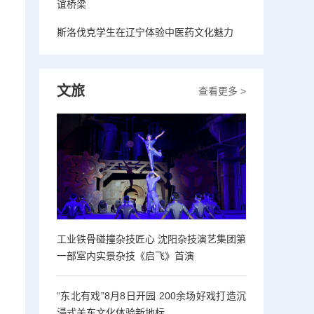
，
谊桥梁
斯洛伐克学生在辽宁体验中医药文化魅力
文旅
查看更多 >
工业铁骨碰撞杂技匠心 沈阳杂技演艺集团第
一部室内实景杂技《启飞》首演
“东北有戏”8月8日开园 200余场好戏打造沉
浸式关东文化体验新地标