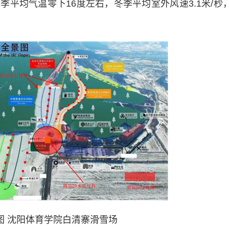
均气温零下16度左右，冬季平均室外风速3.1米/秒
图 沈阳体育学院白清寨滑雪场