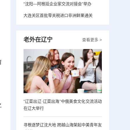
“沈阳—阿根廷企业家交流对接会”举办
大连关区首批零关税进口非洲鲜果通关
老外在辽宁
查看更多 >
育
“辽菜出辽·辽菜出海”中俄美食文化交流活动
之
在辽大举行
寻根逐梦辽沈大地 跨越山海架起中美青年友