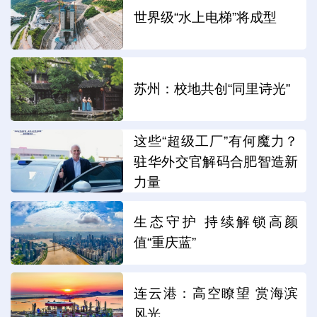
世界级“水上电梯”将成型
苏州：校地共创“同里诗光”
这些“超级工厂”有何魔力？
驻华外交官解码合肥智造新
力量
生态守护 持续解锁高颜
值“重庆蓝”
连云港：高空瞭望 赏海滨
风光