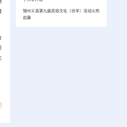
源
锦州义县第九届民俗文化（伏羊）活动火热
绿
启幕
合
质
注