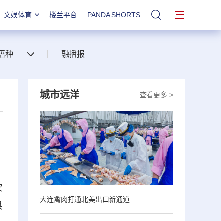
文娱体育
楼兰平台
PANDA SHORTS
站内搜索
语种
融播报
城市远洋
查看更多 >
安
大连禽肉打通北美出口新通道
县