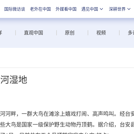
国际微访谈
老外在中国
外媒看中国
遇见中国
深耕世界
洋
直观中国
原创
视频
多
辽河湿地
河畔，一群大鸟在滩涂上嬉戏打闹、高声鸣叫。经台
些大鸟是国家一级保护野生动物丹顶鹤。据介绍，台安