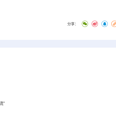
分享：
流”