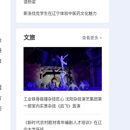
谊桥梁
斯洛伐克学生在辽宁体验中医药文化魅力
文旅
查看更多 >
及
持
白
湿
方
工业铁骨碰撞杂技匠心 沈阳杂技演艺集团第
一部室内实景杂技《启飞》首演
访
《新时代农村题材青年编剧人才培训》在辽
宁大学开班