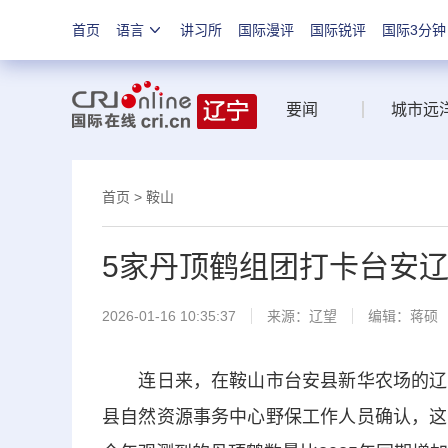
首页
语言
讲习所
国际漫评
国际锐评
国际3分钟
要闻
城市远
首页
>
鞍山
5家丹顶鹤组团打卡台安
2026-01-16 10:35:37
来源：
辽望
编辑：蒋硕
连日来，在鞍山市台安县新华农场的辽河
县自然资源事务中心野保工作人员确认，这