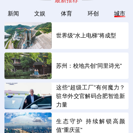
新闻
文娱
体育
环创
城市
世界级“水上电梯”将成型
苏州：校地共创“同里诗光”
这些“超级工厂”有何魔力？
驻华外交官解码合肥智造新
力量
生态守护 持续解锁高颜
值“重庆蓝”