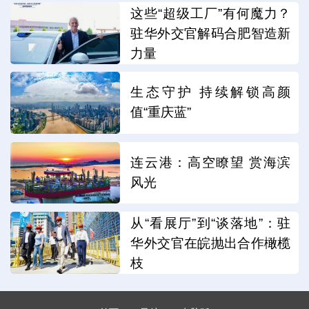
这些“超级工厂”有何魔力？
驻华外交官解码合肥智造新
力量
生态守护 持续解锁高颜
值“重庆蓝”
连云港：高空瞭望 赏海滨
风光
从“看展厅”到“谈落地”：驻
华外交官在皖抛出合作橄榄
枝