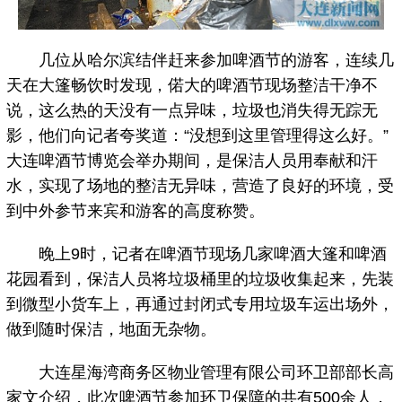
几位从哈尔滨结伴赶来参加啤酒节的游客，连续几
天在大篷畅饮时发现，偌大的啤酒节现场整洁干净不
说，这么热的天没有一点异味，垃圾也消失得无踪无
影，他们向记者夸奖道：“没想到这里管理得这么好。”
大连啤酒节博览会举办期间，是保洁人员用奉献和汗
水，实现了场地的整洁无异味，营造了良好的环境，受
到中外参节来宾和游客的高度称赞。
晚上9时，记者在啤酒节现场几家啤酒大篷和啤酒
花园看到，保洁人员将垃圾桶里的垃圾收集起来，先装
到微型小货车上，再通过封闭式专用垃圾车运出场外，
做到随时保洁，地面无杂物。
大连星海湾商务区物业管理有限公司环卫部部长高
家文介绍，此次啤酒节参加环卫保障的共有500余人，