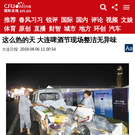
推荐
春风习习
锐评
国际
国内
评论
视频
文娱
体育
原创
直播
财智
城市
地方
环创
汽车
这么热的天 大连啤酒节现场整洁无异味
大连日报
2018-08-06 11:00:54