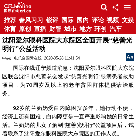
推荐
春风习习
锐评
国际
国内
评论
视频
文娱
体育
原创
直播
财智
城市
地方
环创
汽车
沈阳爱尔眼科医院大东院区全面开展“慈善光
明行”公益活动
中央广电总台国际在线
2020-05-28 11:41:54
国际在线辽宁频道消息：沈阳爱尔眼科医院大东院
区联合沈阳市慈善总会发起“慈善光明行”眼病患者救助
项目，为70周岁及以上的老年贫困群体提供诊治服
务。
92岁的兰奶奶受白内障困扰多年，她行动不便，
经济上还有困难，白内障更是一直严重影响她的日常生
活。兰奶奶的儿女了解到“慈善光明行”公益项目后，试
着联系了沈阳爱尔眼科医院大东院区的工作人员。