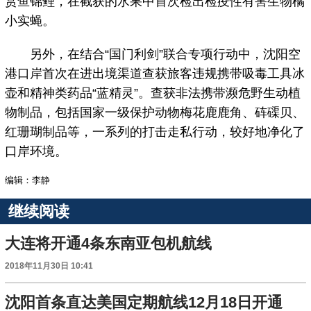
赏鱼锦鲤，在截获的水果中首次检出检疫性有害生物橘
小实蝇。
另外，在结合“国门利剑”联合专项行动中，沈阳空
港口岸首次在进出境渠道查获旅客违规携带吸毒工具冰
壶和精神类药品“蓝精灵”。查获非法携带濒危野生动植
物制品，包括国家一级保护动物梅花鹿鹿角、砗磲贝、
红珊瑚制品等，一系列的打击走私行动，较好地净化了
口岸环境。
编辑：李静
继续阅读
大连将开通4条东南亚包机航线
2018年11月30日 10:41
沈阳首条直达美国定期航线12月18日开通