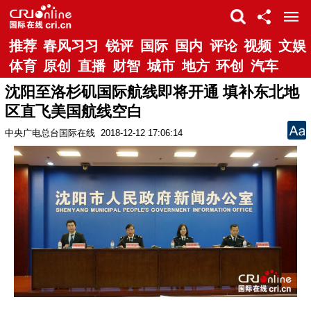
推荐
春风习习
锐评
国际
国内
评论
视频
文娱
体育
原创
直播
财智
城市
地方
环创
汽车
沈阳至洛杉矶国际航线即将开通 填补东北地
区直飞美国航线空白
中央广电总台国际在线
2018-12-12 17:06:14