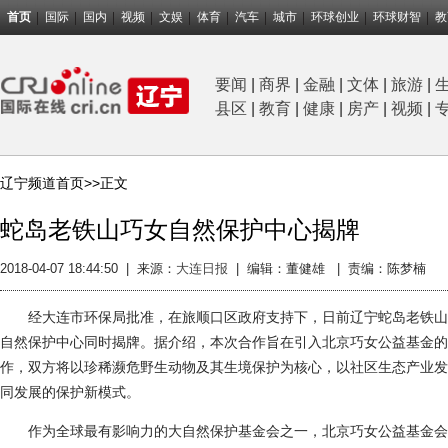
首页
国际
国内
视频
文娱
体育
汽车
城市
环球创业
环球财智
教
要闻
|
商界
|
金融
|
文体
|
旅游
|
县区
|
教育
|
健康
|
房产
|
视频
|
辽宁频道首页>>
正文
蛇岛老铁山巧女自然保护中心揭牌
2018-04-07 18:44:50
|
来源：
大连日报
|
编辑：董健雄 |
责编：陈梦楠
经大连市环保局批准，在旅顺口区政府支持下，日前辽宁蛇岛老铁山
自然保护中心同时揭牌。据介绍，本次合作旨在引入北京巧女公益基金的
作，双方将以珍稀濒危野生动物及其生境保护为核心，以社区生态产业发
同发展的保护新模式。
作为全球最有影响力的大自然保护基金会之一，北京巧女公益基金会以