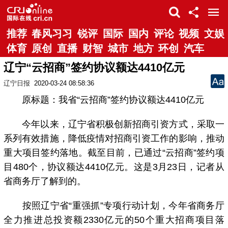
推荐
春风习习
锐评
国际
国内
评论
视频
文娱
体育
原创
直播
财智
城市
地方
环创
汽车
辽宁“云招商”签约协议额达4410亿元
辽宁日报
2020-03-24 08:58:36
原标题：我省“云招商”签约协议额达4410亿元
今年以来，辽宁省积极创新招商引资方式，采取一
系列有效措施，降低疫情对招商引资工作的影响，推动
重大项目签约落地。截至目前，已通过“云招商”签约项
目480个，协议额达4410亿元。这是3月23日，记者从
省商务厅了解到的。
按照辽宁省“重强抓”专项行动计划，今年省商务厅
全力推进总投资额2330亿元的50个重大招商项目落