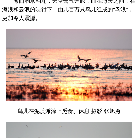
海面潮水翻涌，天空云气奔腾，而在海天之间，在
海浪和云浪的映衬下，由几百万只鸟儿组成的“鸟浪”，
更加令人震撼。
鸟儿在泥质滩涂上觅食、休息 摄影 张旭勇