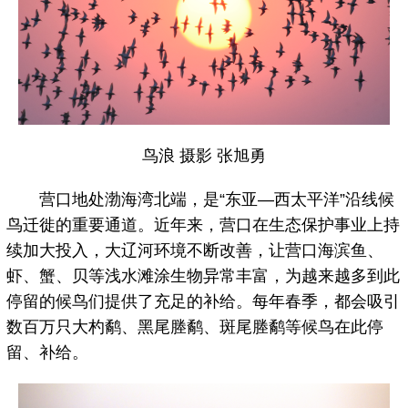
鸟浪 摄影 张旭勇
营口地处渤海湾北端，是“东亚—西太平洋”沿线候
鸟迁徙的重要通道。近年来，营口在生态保护事业上持
续加大投入，大辽河环境不断改善，让营口海滨鱼、
虾、蟹、贝等浅水滩涂生物异常丰富，为越来越多到此
停留的候鸟们提供了充足的补给。每年春季，都会吸引
数百万只大杓鹬、黑尾塍鹬、斑尾塍鹬等候鸟在此停
留、补给。