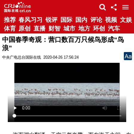
推荐
春风习习
锐评
国际
国内
评论
视频
文娱
体育
原创
直播
财智
城市
地方
环创
汽车
中国春季奇观：营口数百万只候鸟形成“鸟
浪”
中央广电总台国际在线
2020-04-26 17:56:24