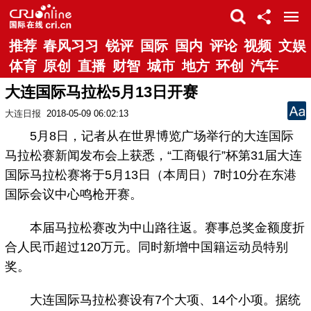
推荐
春风习习
锐评
国际
国内
评论
视频
文娱
体育
原创
直播
财智
城市
地方
环创
汽车
大连国际马拉松5月13日开赛
大连日报
2018-05-09 06:02:13
5月8日，记者从在世界博览广场举行的大连国际
马拉松赛新闻发布会上获悉，“工商银行”杯第31届大连
国际马拉松赛将于5月13日（本周日）7时10分在东港
国际会议中心鸣枪开赛。
本届马拉松赛改为中山路往返。赛事总奖金额度折
合人民币超过120万元。同时新增中国籍运动员特别
奖。
大连国际马拉松赛设有7个大项、14个小项。据统