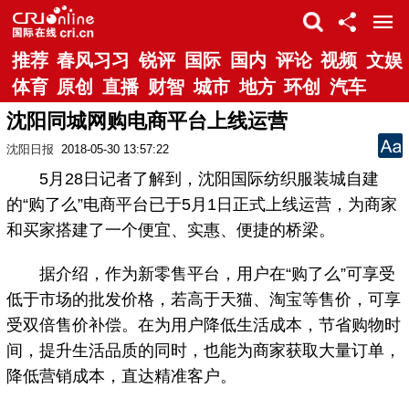
推荐
春风习习
锐评
国际
国内
评论
视频
文娱
体育
原创
直播
财智
城市
地方
环创
汽车
沈阳同城网购电商平台上线运营
沈阳日报
2018-05-30 13:57:22
5月28日记者了解到，沈阳国际纺织服装城自建
的“购了么”电商平台已于5月1日正式上线运营，为商家
和买家搭建了一个便宜、实惠、便捷的桥梁。
据介绍，作为新零售平台，用户在“购了么”可享受
低于市场的批发价格，若高于天猫、淘宝等售价，可享
受双倍售价补偿。在为用户降低生活成本，节省购物时
间，提升生活品质的同时，也能为商家获取大量订单，
降低营销成本，直达精准客户。