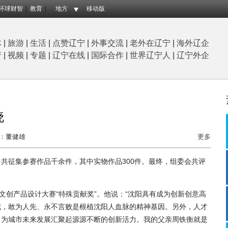
环球财智
教育
地方
移动版
体
|
旅游
|
生活
|
点赞辽宁
|
外事交流
|
老外在辽宁
|
海外辽企
产
|
视频
|
专题
|
辽宁在线
|
国际合作
|
世界辽宁人
|
辽宁外企
晓
：董健雄
更多
征集参赛作品千余件，其中实物作品300件。最终，组委会共评
创产品设计大赛“特殊贡献奖”。他说：“沈阳具有成为创新创意高
城，敢为人先、永不言败是根植沈阳人血脉的精神基因。另外，人才
，为城市未来发展汇聚起源源不断的创新活力。我的父亲周铁衡就是