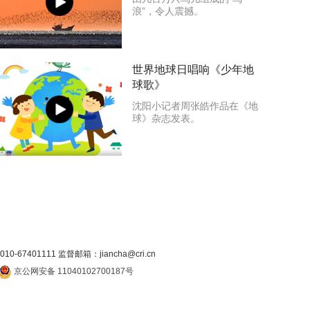
浪”，令人震撼。
世界地球日唱响《少年地
球歌》
沈阳小记者周张皓作品在《地
球》杂志发表。
7401111 监督邮箱：jiancha@cri.cn
京公网安备 11040102700187号