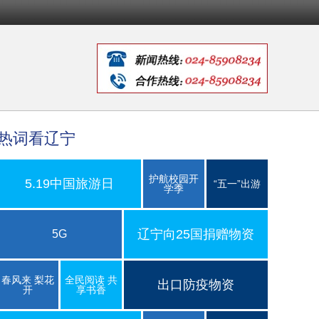
热词看辽宁
护航校园开
5.19中国旅游日
“五一”出游
学季
辽宁向25国捐赠物资
5G
春风来 梨花
全民阅读 共
出口防疫物资
开
享书香