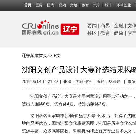
首页
国际
国内
视频
文娱
体育
汽车
城市
环球创业
要闻
|
商界
|
金融
|
文
县区
|
教育
|
健康
|
房
辽宁频道首页>>
正文
沈阳文创产品设计大赛评选结果揭
2018-06-04 11:21:29
|
来源：
沈阳日报
|
编辑：杨海峰 |
责编
沈阳文创产品设计大赛是本届创意设计周重点活动之一，共
选出入围奖8名、优秀奖4名、特殊贡献奖2名。
沈阳著名画家周维新创作“盛京八景”艺术品，获得了沈阳文
地的显著优势，因为沈阳文化底蕴深厚，沈阳是历史文化名
资源丰富。众多高等院校、科研机构和近百万专业技术人才