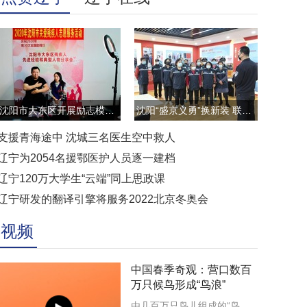
沈阳市大东区开展励志模范云直播访谈活动
沈阳“盛京义勇”换新装 联防联控显担当
支援青海途中 沈城三名医生空中救人
辽宁为2054名援鄂医护人员逐一建档
辽宁120万大学生“云端”同上思政课
辽宁研发的翻译引擎将服务2022北京冬奥会
视频
中国春季奇观：营口数百
万只候鸟形成“鸟浪”
由几百万只鸟儿组成的“鸟