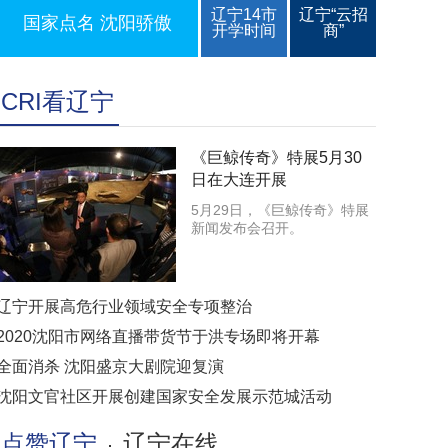
辽宁14市
辽宁“云招
国家点名 沈阳骄傲
开学时间
商”
CRI看辽宁
《巨鲸传奇》特展5月30
日在大连开展
5月29日，《巨鲸传奇》特展
新闻发布会召开。
辽宁开展高危行业领域安全专项整治
2020沈阳市网络直播带货节于洪专场即将开幕
全面消杀 沈阳盛京大剧院迎复演
沈阳文官社区开展创建国家安全发展示范城活动
点赞辽宁
辽宁在线