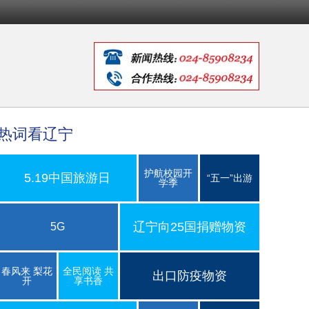
热词看辽宁
护航校园开
5.19中国旅游日
“五一”出游
学季
辽宁向25国捐赠物资
5G
春风来 梨花
全民阅读 共
出口防疫物资
开
享书香