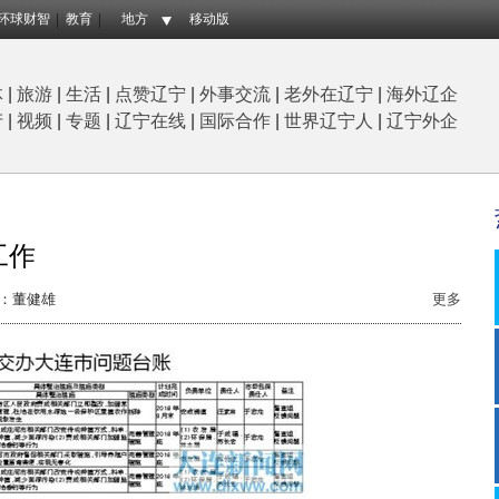
环球财智
教育
地方
移动版
体
|
旅游
|
生活
|
点赞辽宁
|
外事交流
|
老外在辽宁
|
海外辽企
产
|
视频
|
专题
|
辽宁在线
|
国际合作
|
世界辽宁人
|
辽宁外企
工作
：董健雄
更多