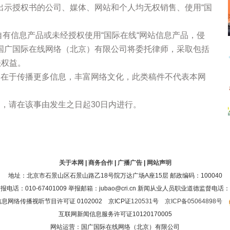
出示授权书的公司、媒体、网站和个人均无权销售、使用“国
站自有信息产品或未经授权使用“国际在线“网站信息产品，侵
国广国际在线网络（北京）有限公司将委托律师，采取包括
法权益。
的在于传播更多信息，丰富网络文化，此类稿件不代表本网
，请在该事由发生之日起30日内进行。
关于本网
|
商务合作
|
广播广告
|
网站声明
地址：北京市石景山区石景山路乙18号院万达广场A座15层 邮政编码：100040
：010-67401009 举报邮箱：jubao@cri.cn 新闻从业人员职业道德监督电话：010-6
息网络传播视听节目许可证 0102002 京ICP证
120531
号
京ICP备05064898号
互联网新闻信息服务许可证10120170005
网站运营：国广国际在线网络（北京）有限公司