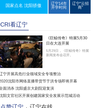
辽宁14市
辽宁“云招
国家点名 沈阳骄傲
开学时间
商”
CRI看辽宁
《巨鲸传奇》特展5月30
日在大连开展
5月29日，《巨鲸传奇》特展
新闻发布会召开。
辽宁开展高危行业领域安全专项整治
2020沈阳市网络直播带货节于洪专场即将开幕
全面消杀 沈阳盛京大剧院迎复演
沈阳文官社区开展创建国家安全发展示范城活动
点赞辽宁
辽宁在线