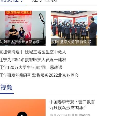
沈阳市大东区开展励志模范云直播访谈活动
沈阳“盛京义勇”换新装 联防联控显担当
支援青海途中 沈城三名医生空中救人
辽宁为2054名援鄂医护人员逐一建档
辽宁120万大学生“云端”同上思政课
辽宁研发的翻译引擎将服务2022北京冬奥会
视频
中国春季奇观：营口数百
万只候鸟形成“鸟浪”
由几百万只鸟儿组成的“鸟