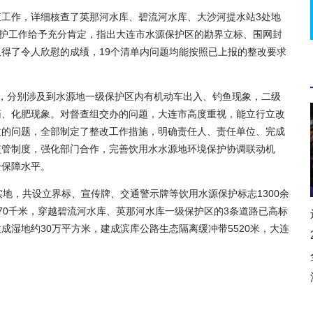
作，详细核查了英那河水库、碧流河水库、大沙河提水站3处地
保护工作给予充分肯定，指出大连市水源保护区的勘界立标、围网封
得了令人欣慰的成绩，19个清单内问题均能按照已上报的整改要求
分别涉及到水源地一级保护区内有机动车出入、钓鱼现象，二级
药、化肥现象。对督查组交办的问题，大连市高度重视，能立行立改
改的问题，全部制定了整改工作措施，明确责任人、责任单位、完成
监管制度，强化部门合作，完善饮用水水源地环境保护协调联动机
全保障水平。
，共设立界标、宣传牌、交通警示牌等饮用水源保护标志1300余
70千米，穿越碧流河水库、英那河水库一级保护区的3条道路已高标
湿地约30万平方米，建成滨库公路生态隔离缓冲带5520米，大连