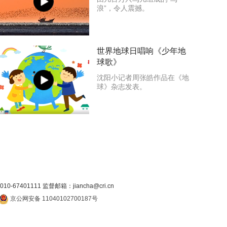
浪”，令人震撼。
世界地球日唱响《少年地
球歌》
沈阳小记者周张皓作品在《地
球》杂志发表。
7401111 监督邮箱：jiancha@cri.cn
京公网安备 11040102700187号