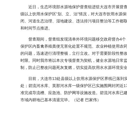
近日，生态环境部水源地保护督查组进驻大连市开展督查工
级以上饮用水保护区“划、立、治”情况，对大连市饮用水源
闭、河道生态治理、湿地建设、违法排污项目整治等工作都取
和时间节点推进。
督查期间，督查组发现清单外环境问题移交政府督办4个，
保护区内畜禽养殖粪便无害化处置不规范、农业种植使用农
的问题，迅速进行清理整顿，立行立改。对于需要阶段性整
时限。同时我市将以本次专项督查为契机，健全水源地日常
制，防止已整改问题死灰复燃，切实提高饮用水水源环境安
目前，大连市13处县级以上饮用水源保护区界线已落到实地
处；碧流河水库、英那河水库一级保护区已实施围网封闭近1
准完成导流槽、应急池、防护网等设施改造。碧流河水库已建成
市域内耕地已基本清退完毕。（记者 巴家伟）