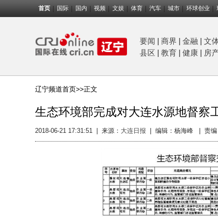
首页
国际
国内
视频
文娱
体育
汽车
城市
环球创业
要闻
|
商界
|
金融
|
文
县区
|
教育
|
健康
|
房
辽宁频道首页>>
正文
生态环境部完成对大连水源地督察
2018-06-21 17:31:51
|
来源：
大连日报
|
编辑：杨海峰 |
责编