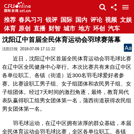
推荐
春风习习
锐评
国际
国内
评论
视频
文娱
体育
原创
直播
财智
城市
地方
环创
汽车
沈阳辽中首届全民体育运动会羽球赛落幕
沈阳日报
2018-07-09 17:11:22
近日，沈阳辽中区首届全民体育运动会羽毛球比赛
在辽中区全民健身中心举行。本次比赛共有来自辽中区
各单位职工、各镇（街道）近300名羽毛球爱好者参
赛。比赛设职工男子组、女子组团体和农民男子组、女
子组团体。经过7天时间的激烈角逐，最终，教育局代
表队赢得职工组男女团体第一名，蒲西街道获得农民组
男女团体第一名。
羽毛球运动，在辽中区拥有浓厚的群众基础，本届
全民体育运动会羽毛球比赛，全区各单位职工、各镇