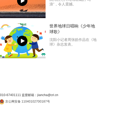
浪”，令人震撼。
世界地球日唱响《少年地
球歌》
沈阳小记者周张皓作品在《地
球》杂志发表。
7401111 监督邮箱：jiancha@cri.cn
京公网安备 11040102700187号