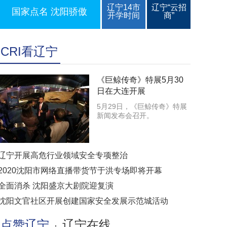
辽宁14市
辽宁“云招
国家点名 沈阳骄傲
开学时间
商”
CRI看辽宁
《巨鲸传奇》特展5月30
日在大连开展
5月29日，《巨鲸传奇》特展
新闻发布会召开。
辽宁开展高危行业领域安全专项整治
2020沈阳市网络直播带货节于洪专场即将开幕
全面消杀 沈阳盛京大剧院迎复演
沈阳文官社区开展创建国家安全发展示范城活动
点赞辽宁
辽宁在线