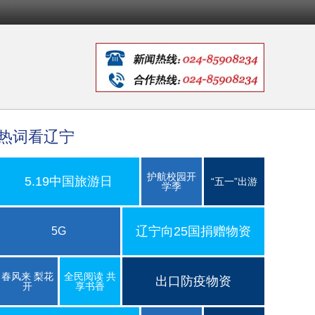
热词看辽宁
护航校园开
5.19中国旅游日
“五一”出游
学季
辽宁向25国捐赠物资
5G
春风来 梨花
全民阅读 共
出口防疫物资
开
享书香