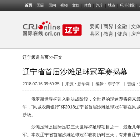
首页
国际
国内
视频
文娱
体育
汽车
城市
环球创业
要闻
|
商界
|
金融
|
文
县区
|
教育
|
健康
|
房
辽宁频道首页>>
正文
辽宁省首届沙滩足球冠军赛揭幕
2018-07-16 09:50:35
|
来源：
新华网
|
编辑：李子平 |
责编：
俄罗斯世界杯进入到决战阶段，全世界的球迷即将迎来最后
午，“凤城农商银行”杯2018辽宁省首届沙滩足球冠军赛在
沙场。
沙滩足球是国际足联三大世界杯足球项目之一，最近几年在
军。本次辽宁省首届沙滩足球冠军赛将历时三天，有来自辽宁