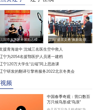
沈阳市大东区开展励志模范云直播访谈活动
沈阳“盛京义勇”换新装 联防联控显担当
支援青海途中 沈城三名医生空中救人
辽宁为2054名援鄂医护人员逐一建档
辽宁120万大学生“云端”同上思政课
辽宁研发的翻译引擎将服务2022北京冬奥会
视频
中国春季奇观：营口数百
万只候鸟形成“鸟浪”
由几百万只鸟儿组成的“鸟