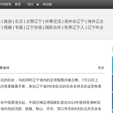
环球财智
教育
地方
移动版
体
|
旅游
|
生活
|
点赞辽宁
|
外事交流
|
老外在辽宁
|
海外辽企
产
|
视频
|
专题
|
辽宁在线
|
国际合作
|
世界辽宁人
|
辽宁外企
董健雄
更多
的狂欢，与此同时辽宁省内的足球氛围亦被点燃。7月13日上
凤城沙里寨隆重开幕，来自辽宁省内8支队伍的百余名球员在这里角逐
中国逐渐兴起。中国沙滩足球国家队曾在2013年获得亚洲杯冠
省内包括沈阳、抚顺、鞍山、丹东、营口等市的8支队伍共百余名