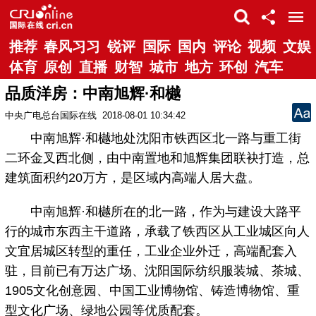
推荐
春风习习
锐评
国际
国内
评论
视频
文娱
体育
原创
直播
财智
城市
地方
环创
汽车
品质洋房：中南旭辉·和樾
中央广电总台国际在线
2018-08-01 10:34:42
中南旭辉·和樾地处沈阳市铁西区北一路与重工街
二环金叉西北侧，由中南置地和旭辉集团联袂打造，总
建筑面积约20万方，是区域内高端人居大盘。
中南旭辉·和樾所在的北一路，作为与建设大路平
行的城市东西主干道路，承载了铁西区从工业城区向人
文宜居城区转型的重任，工业企业外迁，高端配套入
驻，目前已有万达广场、沈阳国际纺织服装城、茶城、
1905文化创意园、中国工业博物馆、铸造博物馆、重
型文化广场、绿地公园等优质配套。