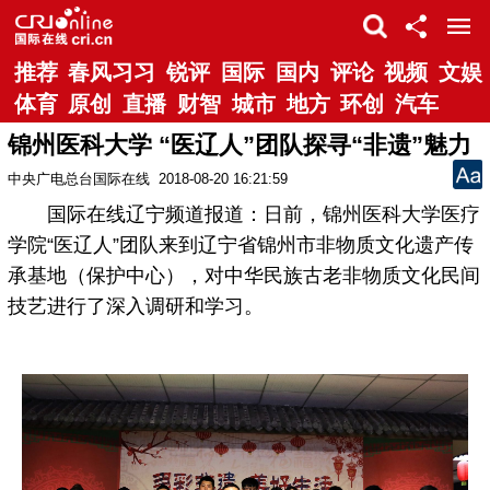
推荐
春风习习
锐评
国际
国内
评论
视频
文娱
体育
原创
直播
财智
城市
地方
环创
汽车
锦州医科大学 “医辽人”团队探寻“非遗”魅力
中央广电总台国际在线
2018-08-20 16:21:59
国际在线辽宁频道报道：日前，锦州医科大学医疗
学院“医辽人”团队来到辽宁省锦州市非物质文化遗产传
承基地（保护中心），对中华民族古老非物质文化民间
技艺进行了深入调研和学习。