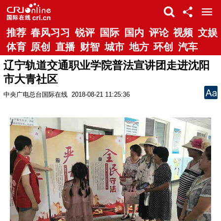
推荐
春风习习
锐评
国际
国内
评论
视频
文娱
体育
原创
直播
财智
城市
地方
环创
汽车
辽宁轨道交通职业学院普法宣讲团走进沈阳
市大青社区
中央广电总台国际在线
2018-08-21 11:25:36