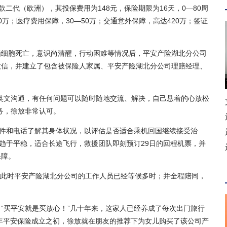
代（欧洲），其投保费用为148元，保险期限为16天，0—80周
万；医疗费用保障，30—50万；交通意外保障，高达420万；签证
细胞死亡，意识尚清醒，行动困难等情况后，平安产险湖北分公司
微信，并建立了包含被保险人家属、平安产险湖北分公司理赔经理、
文沟通，有任何问题可以随时随地交流、解决，自己悬着的心放松
务，徐放非常认可。
件和电话了解其身体状况，以评估是否适合乘机回国继续接受治
况趋于平稳，适合长途飞行，救援团队即刻预订29日的回程机票，并
保障。
，此时平安产险湖北分公司的工作人员已经等候多时；并全程陪同，
买平安就是买放心！”几十年来，这家人已经养成了每次出门旅行
8年平安保险成立之初，徐放就在朋友的推荐下为女儿购买了该公司产