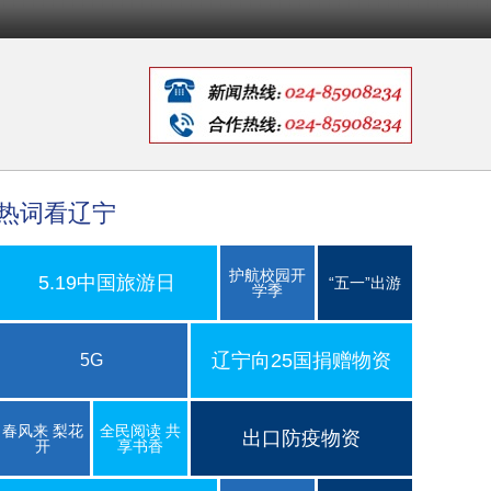
热词看辽宁
护航校园开
5.19中国旅游日
“五一”出游
学季
辽宁向25国捐赠物资
5G
春风来 梨花
全民阅读 共
出口防疫物资
开
享书香