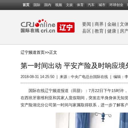
首页
国际
国内
视频
文娱
体育
汽车
城市
环球创业
要闻
|
商界
|
金融
|
文
县区
|
教育
|
健康
|
房
辽宁频道首页>>
正文
第一时间出动 平安产险及时响应境
2018-08-31 14:25:50
|
来源：中央广电总台国际在线
|
编辑：李
国际在线辽宁频道报道（田甜）：7月22日下午15时许，
在西班牙塞维利亚和其家人度假期间，突发左半身身体无知
安产险湖北分公司第一时间与家属取得联系，进一步了解客