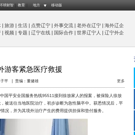
环球财智
教育
地方
移动版
体
|
旅游
|
生活
|
点赞辽宁
|
外事交流
|
老外在辽宁
|
海外辽企
产
|
视频
|
专题
|
辽宁在线
|
国际合作
|
世界辽宁人
|
辽宁外企
外游客紧急医疗救援
子平 |
责编：董健雄
更多
中国平安全国服务热线95511接到徐放家人的报案，被保险人徐放
觉，被送往当地医院治疗，初步诊断为急性脑卒中。获悉情况后，平
户情况，并为其境外治疗产生的费用提供担保和垫付服务。