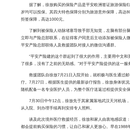
据了解，徐放购买的保险产品是平安欧洲签证旅游保险E款二
岁均可以投保。其四大特色保障分别为旅游意外保障，高达80
拒签保障，高达1000元。
了解到被保险人动脉堵塞导致手部无知觉，左脑有部分脑
立即与产险总部联系，在征得客户同意后主动添加被保险人
平安产险总部联络人及救援团队对接人的微信沟通群。
“平安产险建的这个群起到了很大的作用，主要用中文和英
了很多，没有了之前的无助感。”对于平安产险提供的这一服
救援团队自徐放7月21日入院开始，就积极与医生通过邮
疗。7月27日，根据医生提供的最新诊疗报告，徐放身体状
随机配备一名专业医护人员，为整个医疗送返过程提供安全
7月30日中午12点，徐放先于其家属落地武汉天河机场
从入院、到办理手续再到安排专人照料。
谈及此次境外医疗救援经历，徐放和家人由衷地感叹道：“
都会提前购买保险的习惯，让自己和家人更放心。早在198