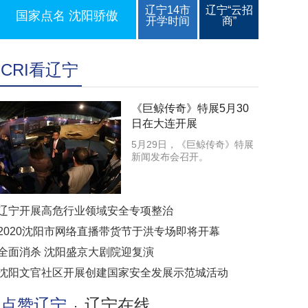
辽宁14市
辽宁“云招
国家点名 沈阳骄傲
开学时间
商”
CRI看辽宁
《巨鲸传奇》特展5月30
日在大连开展
5月29日，《巨鲸传奇》特展
新闻发布会召开。
辽宁开展高危行业领域安全专项整治
2020沈阳市网络直播带货节于洪专场即将开幕
全面消杀 沈阳盛京大剧院迎复演
沈阳文官社区开展创建国家安全发展示范城活动
点赞辽宁
辽宁在线