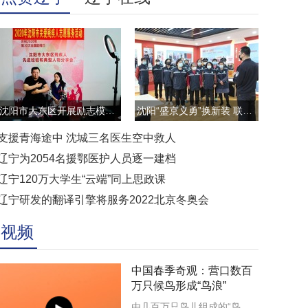
沈阳市大东区开展励志模范云直播访谈活动
沈阳“盛京义勇”换新装 联防联控显担当
支援青海途中 沈城三名医生空中救人
辽宁为2054名援鄂医护人员逐一建档
辽宁120万大学生“云端”同上思政课
辽宁研发的翻译引擎将服务2022北京冬奥会
视频
中国春季奇观：营口数百
万只候鸟形成“鸟浪”
由几百万只鸟儿组成的“鸟