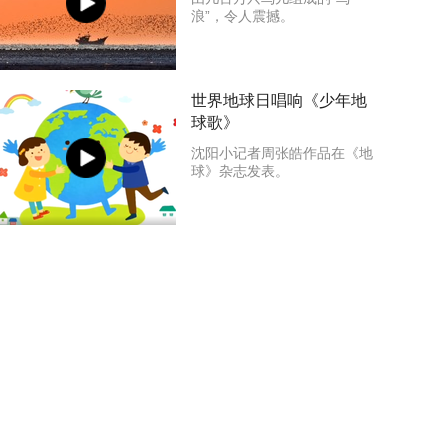
浪”，令人震撼。
世界地球日唱响《少年地
球歌》
沈阳小记者周张皓作品在《地
球》杂志发表。