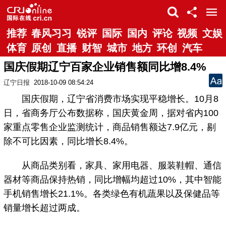
推荐
春风习习
锐评
国际
国内
评论
视频
文娱
体育
原创
直播
财智
城市
地方
环创
汽车
国庆假期辽宁百家企业销售额同比增8.4%
辽宁日报
2018-10-09 08:54:24
国庆假期，辽宁省消费市场实现平稳增长。10月8
日，省商务厅公布数据称，国庆黄金周，据对省内100
家重点零售企业监测统计，商品销售额达7.9亿元，剔
除不可比因素，同比增长8.4%。
从商品类别看，家具、家用电器、服装鞋帽、通信
器材等商品保持热销，同比增幅均超过10%，其中智能
手机销售增长21.1%。各类绿色有机蔬果以及保健品等
销量增长超过两成。