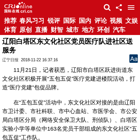
推荐
春风习习
锐评
国际
国内
评论
视频
文娱
体育
原创
直播
财智
城市
地方
环创
汽车
辽阳白塔区东文化社区党员医疗队进社区送
服务
辽宁日报
2018-11-22 16:37:16
11月21日，记者获悉，辽阳市白塔区跃进街道东
文化社区积极开展“五包五促”医疗党建进楼院活动，打
造“医疗党建”包促品牌。
在“五包五促”活动中，东文化社区对接的是由辽阳
市卫计委、市社科联、市中心血站、市医学会、市公安
局白塔区分局（网络安全保卫大队、刑侦队）、白塔区
实验小学等单位中163名党员干部组成的东文化社区“五
包五促”工作队。