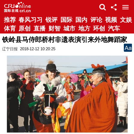
推荐
春风习习
锐评
国际
国内
评论
视频
文娱
体育
原创
直播
财智
城市
地方
环创
汽车
铁岭县马侍郎桥村非遗表演引来外地舞蹈家
辽宁日报
2018-12-12 10:20:25