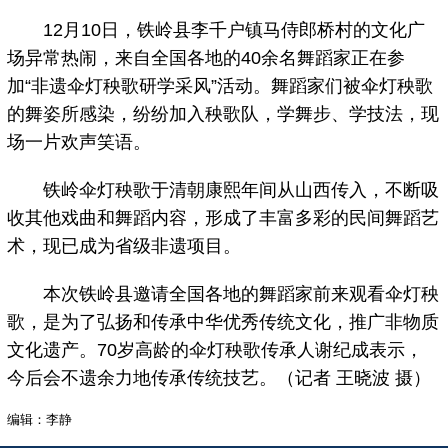
12月10日，铁岭县李千户镇马侍郎桥村的文化广
场异常热闹，来自全国各地的40余名舞蹈家正在参
加“非遗伞灯秧歌研学采风”活动。舞蹈家们被伞灯秧歌
的舞姿所感染，纷纷加入秧歌队，学舞步、学技法，现
场一片欢声笑语。
铁岭伞灯秧歌于清朝康熙年间从山西传入，不断吸
收其他戏曲和舞蹈内容，形成了丰富多彩的民间舞蹈艺
术，现已成为省级非遗项目。
本次铁岭县邀请全国各地的舞蹈家前来观看伞灯秧
歌，是为了弘扬和传承中华优秀传统文化，推广非物质
文化遗产。70岁高龄的伞灯秧歌传承人谢纪成表示，
今后会不遗余力地传承传统技艺。（记者 王晓波 摄）
编辑：李静