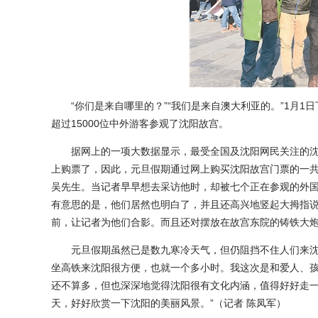
“你们是来自哪里的？”“我们是来自澳大利亚的。”1月1日
超过15000位中外游客参观了沈阳故宫。
据网上的一项大数据显示，最受全国及沈阳网民关注的沈
上购票了，因此，元旦假期通过网上购买沈阳故宫门票的一共
吴先生。当记者早早想去采访他时，却被七个正在参观的外
有意思的是，他们居然也明白了，并且还高兴地竖起大拇指说：“
前，让记者为他们合影。而且还对摆放在故宫东院的铸铁大
元旦假期虽然已是数九寒冷天气，但仍阻挡不住人们来沈旅
坐高铁来沈阳很方便，也就一个多小时。我这次是和爱人、
还不算多，但也深深地觉得沈阳很有文化内涵，值得好好走
天，好好欣赏一下沈阳的美丽风景。”（记者 陈凤军）