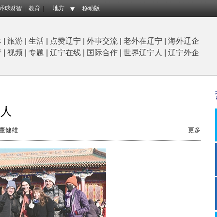
环球财智
教育
地方
移动版
体
|
旅游
|
生活
|
点赞辽宁
|
外事交流
|
老外在辽宁
|
海外辽企
产
|
视频
|
专题
|
辽宁在线
|
国际合作
|
世界辽宁人
|
辽宁外企
多人
董健雄
更多