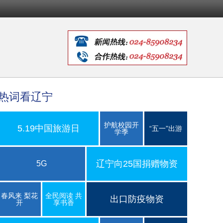
热词看辽宁
护航校园开
5.19中国旅游日
“五一”出游
学季
辽宁向25国捐赠物资
5G
春风来 梨花
全民阅读 共
出口防疫物资
开
享书香