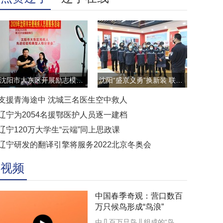
沈阳市大东区开展励志模范云直播访谈活动
沈阳“盛京义勇”换新装 联防联控显担当
支援青海途中 沈城三名医生空中救人
辽宁为2054名援鄂医护人员逐一建档
辽宁120万大学生“云端”同上思政课
辽宁研发的翻译引擎将服务2022北京冬奥会
视频
中国春季奇观：营口数百
万只候鸟形成“鸟浪”
由几百万只鸟儿组成的“鸟