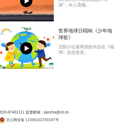
浪”，令人震撼。
世界地球日唱响《少年地
球歌》
沈阳小记者周张皓作品在《地
球》杂志发表。
7401111 监督邮箱：jiancha@cri.cn
京公网安备 11040102700187号