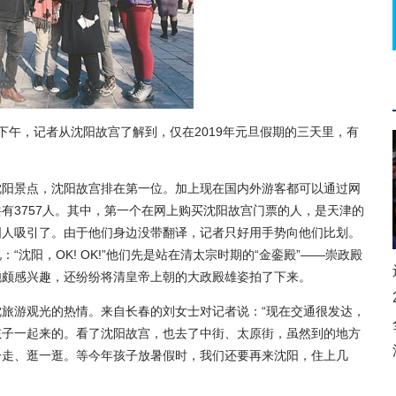
下午，记者从沈阳故宫了解到，仅在2019年元旦假期的三天里，有
阳景点，沈阳故宫排在第一位。加上现在国内外游客都可以通过网
有3757人。其中，第一个在网上购买沈阳故宫门票的人，是天津的
国人吸引了。由于他们身边没带翻译，记者只好用手势向他们比划。
沈阳，OK! OK!”他们先是站在清太宗时期的“金銮殿”——崇政殿
炮颇感兴趣，还纷纷将清皇帝上朝的大政殿雄姿拍了下来。
游观光的热情。来自长春的刘女士对记者说：“现在交通很发达，
孩子一起来的。看了沈阳故宫，也去了中街、太原街，虽然到的地方
一走、逛一逛。等今年孩子放暑假时，我们还要再来沈阳，住上几