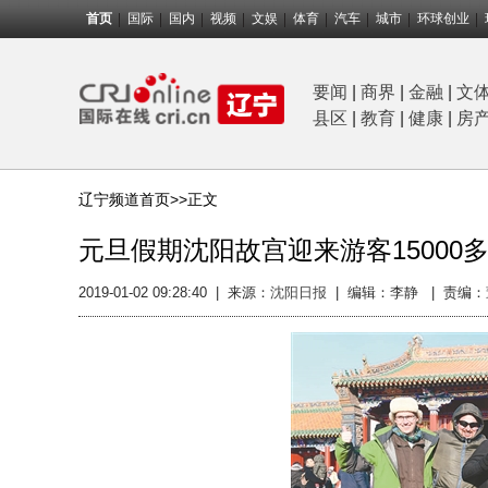
首页
国际
国内
视频
文娱
体育
汽车
城市
环球创业
要闻
|
商界
|
金融
|
文
县区
|
教育
|
健康
|
房
辽宁频道首页>>
正文
元旦假期沈阳故宫迎来游客15000
2019-01-02 09:28:40
|
来源：
沈阳日报
|
编辑：李静 |
责编：