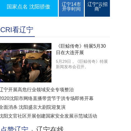
辽宁14市
辽宁“云招
国家点名 沈阳骄傲
开学时间
商”
CRI看辽宁
《巨鲸传奇》特展5月30
日在大连开展
5月29日，《巨鲸传奇》特展
新闻发布会召开。
辽宁开展高危行业领域安全专项整治
2020沈阳市网络直播带货节于洪专场即将开幕
全面消杀 沈阳盛京大剧院迎复演
沈阳文官社区开展创建国家安全发展示范城活动
点赞辽宁
辽宁在线