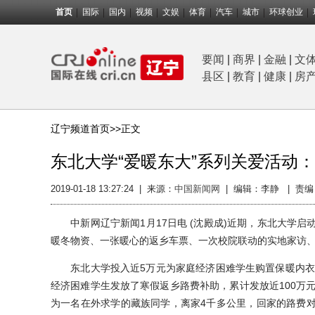
首页
国际
国内
视频
文娱
体育
汽车
城市
环球创业
要闻
|
商界
|
金融
|
文
县区
|
教育
|
健康
|
房
辽宁频道首页>>
正文
东北大学“爱暖东大”系列关爱活动
2019-01-18 13:27:24
|
来源：
中国新闻网
|
编辑：李静 |
责编
中新网辽宁新闻1月17日电 (沈殿成)近期，东北大学启动
暖冬物资、一张暖心的返乡车票、一次校院联动的实地家访、
东北大学投入近5万元为家庭经济困难学生购置保暖内衣套
经济困难学生发放了寒假返乡路费补助，累计发放近100万元，
为一名在外求学的藏族同学，离家4千多公里，回家的路费