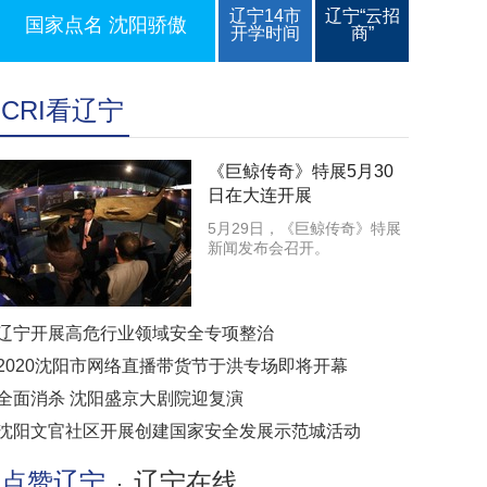
辽宁14市
辽宁“云招
国家点名 沈阳骄傲
开学时间
商”
CRI看辽宁
《巨鲸传奇》特展5月30
日在大连开展
5月29日，《巨鲸传奇》特展
新闻发布会召开。
辽宁开展高危行业领域安全专项整治
2020沈阳市网络直播带货节于洪专场即将开幕
全面消杀 沈阳盛京大剧院迎复演
沈阳文官社区开展创建国家安全发展示范城活动
点赞辽宁
辽宁在线