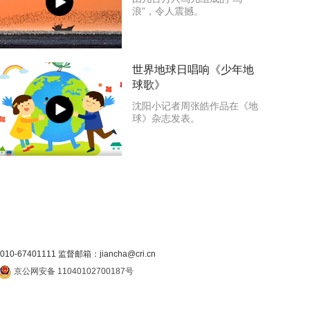
浪”，令人震撼。
世界地球日唱响《少年地
球歌》
沈阳小记者周张皓作品在《地
球》杂志发表。
7401111 监督邮箱：jiancha@cri.cn
京公网安备 11040102700187号