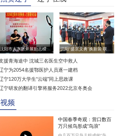
沈阳市大东区开展励志模范云直播访谈活动
沈阳“盛京义勇”换新装 联防联控显担当
支援青海途中 沈城三名医生空中救人
辽宁为2054名援鄂医护人员逐一建档
辽宁120万大学生“云端”同上思政课
辽宁研发的翻译引擎将服务2022北京冬奥会
视频
中国春季奇观：营口数百
万只候鸟形成“鸟浪”
由几百万只鸟儿组成的“鸟