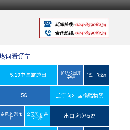
热词看辽宁
护航校园开
5.19中国旅游日
“五一”出游
学季
辽宁向25国捐赠物资
5G
春风来 梨花
全民阅读 共
出口防疫物资
开
享书香