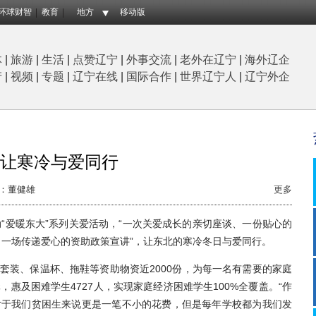
环球财智
教育
地方
移动版
体
|
旅游
|
生活
|
点赞辽宁
|
外事交流
|
老外在辽宁
|
海外辽企
产
|
视频
|
专题
|
辽宁在线
|
国际合作
|
世界辽宁人
|
辽宁外企
：让寒冷与爱同行
：董健雄
更多
“爱暖东大”系列关爱活动，“一次关爱成长的亲切座谈、一份贴心的
一场传递爱心的资助政策宣讲”，让东北的寒冷冬日与爱同行。
装、保温杯、拖鞋等资助物资近2000份，为每一名有需要的家庭
惠及困难学生4727人，实现家庭经济困难学生100%全覆盖。“作
对于我们贫困生来说更是一笔不小的花费，但是每年学校都为我们发