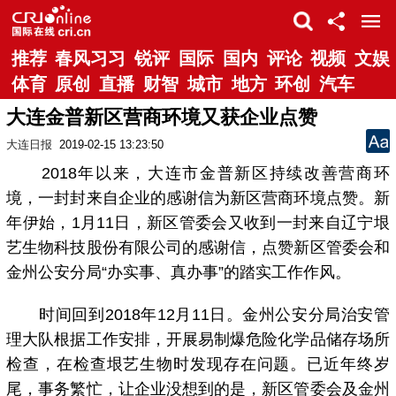
推荐
春风习习
锐评
国际
国内
评论
视频
文娱
体育
原创
直播
财智
城市
地方
环创
汽车
大连金普新区营商环境又获企业点赞
大连日报
2019-02-15 13:23:50
2018年以来，大连市金普新区持续改善营商环
境，一封封来自企业的感谢信为新区营商环境点赞。新
年伊始，1月11日，新区管委会又收到一封来自辽宁垠
艺生物科技股份有限公司的感谢信，点赞新区管委会和
金州公安分局“办实事、真办事”的踏实工作作风。
时间回到2018年12月11日。金州公安分局治安管
理大队根据工作安排，开展易制爆危险化学品储存场所
检查，在检查垠艺生物时发现存在问题。已近年终岁
尾，事务繁忙，让企业没想到的是，新区管委会及金州