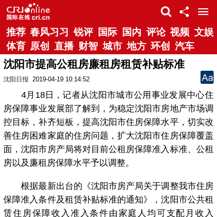
推荐
春风习习
锐评
国际
国内
评论
视频
文娱
体育
原创
直播
财智
城市
地方
环创
汽车
沈阳市提高公租房廉租房租赁补贴标准
沈阳日报
2019-04-19 10:14:52
4月18日，记者从沈阳市城市公用事业发展中心住
房保障事业发展部了解到，为稳定沈阳市房地产市场调
控目标，补齐短板，提高沈阳市住房保障水平，切实改
善住房困难家庭的住房问题，扩大沈阳市住房保障覆盖
面，沈阳市房产局将对目前公租房保障准入标准、公租
房以及廉租房保障水平予以调整。
根据最新出台的《沈阳市房产局关于调整我市住房
保障准入条件及租赁补贴标准的通知》，沈阳市公共租
赁住房保障收入准入条件由家庭人均可支配月收入