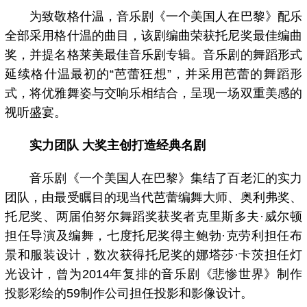
为致敬格什温，音乐剧《一个美国人在巴黎》配乐
全部采用格什温的曲目，该剧编曲荣获托尼奖最佳编曲
奖，并提名格莱美最佳音乐剧专辑。音乐剧的舞蹈形式
延续格什温最初的“芭蕾狂想”，并采用芭蕾的舞蹈形
式，将优雅舞姿与交响乐相结合，呈现一场双重美感的
视听盛宴。
实力团队 大奖主创打造经典名剧
音乐剧《一个美国人在巴黎》集结了百老汇的实力
团队，由最受瞩目的现当代芭蕾编舞大师、奥利弗奖、
托尼奖、两届伯努尔舞蹈奖获奖者克里斯多夫·威尔顿
担任导演及编舞，七度托尼奖得主鲍勃·克劳利担任布
景和服装设计，数次获得托尼奖的娜塔莎·卡茨担任灯
光设计，曾为2014年复排的音乐剧《悲惨世界》制作
投影彩绘的59制作公司担任投影和影像设计。