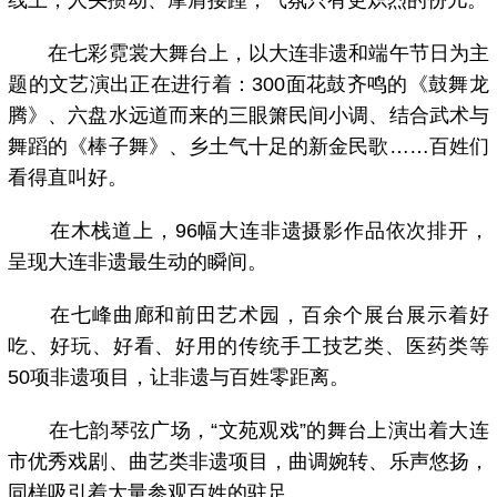
线上，人头攒动、摩肩接踵，气氛只有更炽烈的份儿。
在七彩霓裳大舞台上，以大连非遗和端午节日为主
题的文艺演出正在进行着：300面花鼓齐鸣的《鼓舞龙
腾》、六盘水远道而来的三眼箫民间小调、结合武术与
舞蹈的《棒子舞》、乡土气十足的新金民歌……百姓们
看得直叫好。
在木栈道上，96幅大连非遗摄影作品依次排开，
呈现大连非遗最生动的瞬间。
在七峰曲廊和前田艺术园，百余个展台展示着好
吃、好玩、好看、好用的传统手工技艺类、医药类等
50项非遗项目，让非遗与百姓零距离。
在七韵琴弦广场，“文苑观戏”的舞台上演出着大连
市优秀戏剧、曲艺类非遗项目，曲调婉转、乐声悠扬，
同样吸引着大量参观百姓的驻足。