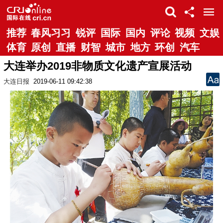
推荐
春风习习
锐评
国际
国内
评论
视频
文娱
体育
原创
直播
财智
城市
地方
环创
汽车
大连举办2019非物质文化遗产宣展活动
大连日报
2019-06-11 09:42:38