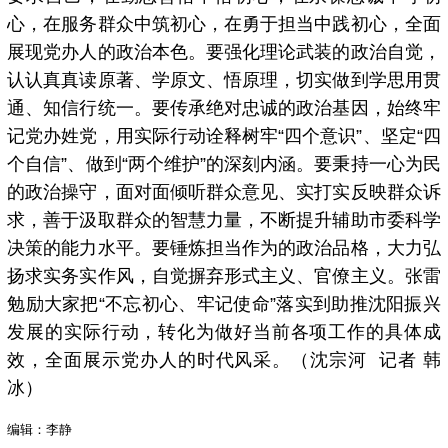
心，在服务群众中筑初心，在勇于担当中践初心，全面
展现党办人的政治本色。要强化理论武装的政治自觉，
认认真真读原著、学原文、悟原理，切实做到学思用贯
通、知信行统一。要传承绝对忠诚的政治基因，始终牢
记党办姓党，用实际行动诠释树牢“四个意识”、坚定“四
个自信”、做到“两个维护”的深刻内涵。要秉持一心为民
的政治操守，面对面倾听群众意见、实打实反映群众诉
求，善于汲取群众的智慧力量，不断提升辅助市委科学
决策的能力水平。要锤炼担当作为的政治品格，大力弘
扬求实务实作风，自觉摒弃形式主义、官僚主义。张雷
勉励大家把“不忘初心、牢记使命”落实到助推沈阳振兴
发展的实际行动，转化为做好当前各项工作的具体成
效，全面展示党办人的时代风采。（沈宗河 记者 韩
冰）
编辑：李静