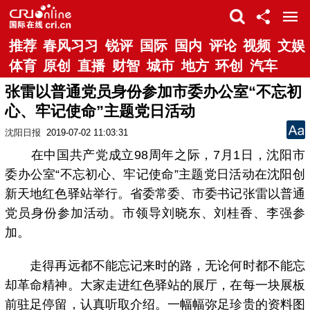
推荐
春风习习
锐评
国际
国内
评论
视频
文娱
体育
原创
直播
财智
城市
地方
环创
汽车
张雷以普通党员身份参加市委办公室“不忘初
心、牢记使命”主题党日活动
沈阳日报
2019-07-02 11:03:31
在中国共产党成立98周年之际，7月1日，沈阳市
委办公室“不忘初心、牢记使命”主题党日活动在沈阳创
新天地红色驿站举行。省委常委、市委书记张雷以普通
党员身份参加活动。市领导刘晓东、刘桂香、李强参
加。
走得再远都不能忘记来时的路，无论何时都不能忘
却革命精神。大家走进红色驿站的展厅，在每一块展板
前驻足停留，认真听取介绍。一幅幅弥足珍贵的资料图