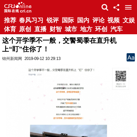
推荐
春风习习
锐评
国际
国内
评论
视频
文娱
体育
原创
直播
财智
城市
地方
环创
汽车
这个开学季不一般，交警蜀黍在直升机
上“盯”住你了！
锦州新闻网
2019-09-12 10:29:13