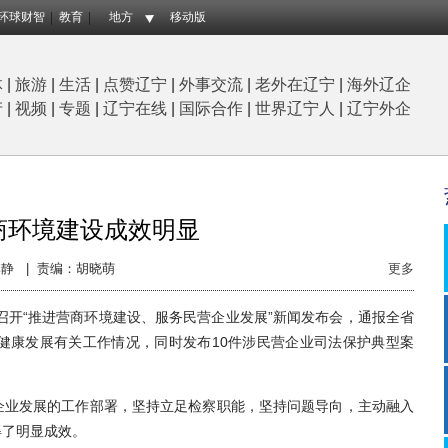
环球财智
教育
地方
移动版
体
|
旅游
|
生活
|
点赞辽宁
|
外事交流
|
老外在辽宁
|
海外辽企
产
|
视频
|
专题
|
辽宁在线
|
国际合作
|
世界辽宁人
|
辽宁外企
商环境建设成效明显
静 |
责编：胡晓萌
更多
开“推进营商环境建设、服务民营企业发展”新闻发布会，通报全省
健康发展有关工作情况，同时发布10件涉民营企业司法保护典型案
业发展的工作部署，坚持立足检察职能，坚持问题导向，主动融入
得了明显成效。