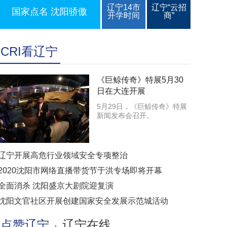
辽宁14市
辽宁“云招
国家点名 沈阳骄傲
开学时间
商”
CRI看辽宁
《巨鲸传奇》特展5月30
日在大连开展
5月29日，《巨鲸传奇》特展
新闻发布会召开。
辽宁开展高危行业领域安全专项整治
2020沈阳市网络直播带货节于洪专场即将开幕
全面消杀 沈阳盛京大剧院迎复演
沈阳文官社区开展创建国家安全发展示范城活动
点赞辽宁
辽宁在线