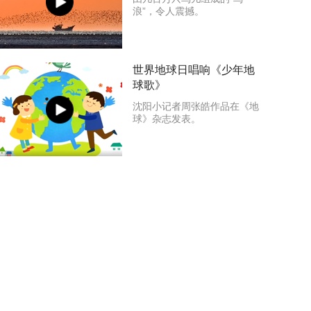
浪”，令人震撼。
世界地球日唱响《少年地
球歌》
沈阳小记者周张皓作品在《地
球》杂志发表。