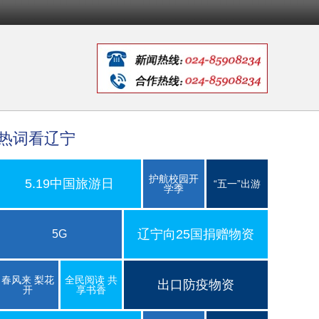
热词看辽宁
护航校园开
5.19中国旅游日
“五一”出游
学季
辽宁向25国捐赠物资
5G
春风来 梨花
全民阅读 共
出口防疫物资
开
享书香