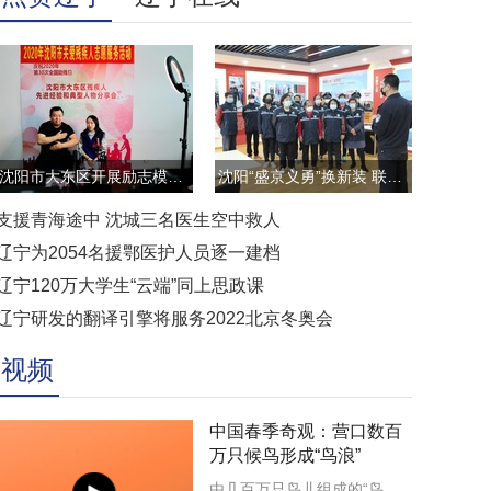
沈阳市大东区开展励志模范云直播访谈活动
沈阳“盛京义勇”换新装 联防联控显担当
支援青海途中 沈城三名医生空中救人
辽宁为2054名援鄂医护人员逐一建档
辽宁120万大学生“云端”同上思政课
辽宁研发的翻译引擎将服务2022北京冬奥会
视频
中国春季奇观：营口数百
万只候鸟形成“鸟浪”
由几百万只鸟儿组成的“鸟