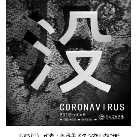
《抗“疫”》 作者：鲁迅美术学院教师胡舒晗