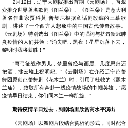
2月12日，辽宁大剧院推出首期《云剧场》，向观
众推介世界著名歌剧《图兰朵》。《图兰朵》是意大利
著名作曲家贾科莫·普契尼根据童话剧改编的三幕歌
剧，讲述了一个西方人想象中的中国古代传奇故事。
《云剧场》特别选出《图兰朵》中的唱词与抗击新冠肺
炎疫情的人们共勉：“消失吧，黑夜！星星沉落下去，
黎明时我将获胜！”
“弯弓征战作男儿，梦里曾经与画眉。几度思归还
把酒，拂云堆上祝明妃。”《云剧场》在介绍辽宁芭蕾
舞团原创芭蕾舞剧《花木兰》时，引用了杜牧的《题木
兰庙》，致敬所有奔赴一线疫情战场的巾帼英雄，“愿
疫情早日结束，你们同木兰一样凯旋。”
期待疫情早日过去，到剧场里欣赏高水平演出
《云剧场》以舞剧片段结合赏析的形式，同时配合