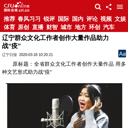
推荐
春风习习
锐评
国际
国内
评论
视频
文娱
体育
原创
直播
财智
城市
地方
环创
汽车
辽宁群众文化工作者创作大量作品助力
战“疫”
辽宁日报
2020-03-18 10:20:21
原标题：全省群众文化工作者创作大量作品 用多
种文艺形式助力战“疫”