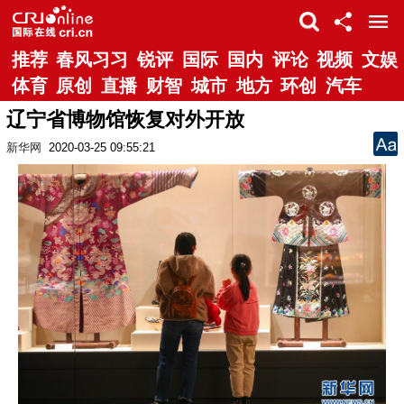
推荐
春风习习
锐评
国际
国内
评论
视频
文娱
体育
原创
直播
财智
城市
地方
环创
汽车
辽宁省博物馆恢复对外开放
新华网
2020-03-25 09:55:21