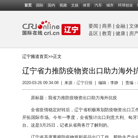
首页
国际
国内
视频
文娱
体育
汽车
城市
环球创业
要闻
|
商界
|
金融
|
文
县区
|
教育
|
健康
|
房
辽宁频道首页>>
正文
辽宁省力推防疫物资出口助力海外
2020-03-26 09:34:08
|
来源：
辽宁日报
|
编辑：李静 |
责编：
原标题：我省力推防疫物资出口助力海外抗疫
全省疫情稳定好转后，辽宁省积极筹划防疫物资出口工作
开拓国际市场。今年一季度，全省预计出口到意大利、匈牙利、
台。这是3月25日，记者从省商务厅了解到的。
辽宁省高度重视防疫物资和药品出口工作，帮助生产企业