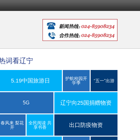
热词看辽宁
护航校园开
5.19中国旅游日
“五一”出游
学季
辽宁向25国捐赠物资
5G
春风来 梨花
全民阅读 共
出口防疫物资
开
享书香