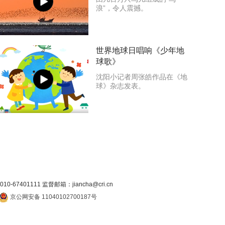
浪”，令人震撼。
世界地球日唱响《少年地
球歌》
沈阳小记者周张皓作品在《地
球》杂志发表。
7401111 监督邮箱：jiancha@cri.cn
京公网安备 11040102700187号