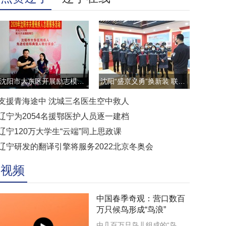
沈阳市大东区开展励志模范云直播访谈活动
沈阳“盛京义勇”换新装 联防联控显担当
支援青海途中 沈城三名医生空中救人
辽宁为2054名援鄂医护人员逐一建档
辽宁120万大学生“云端”同上思政课
辽宁研发的翻译引擎将服务2022北京冬奥会
视频
中国春季奇观：营口数百
万只候鸟形成“鸟浪”
由几百万只鸟儿组成的“鸟