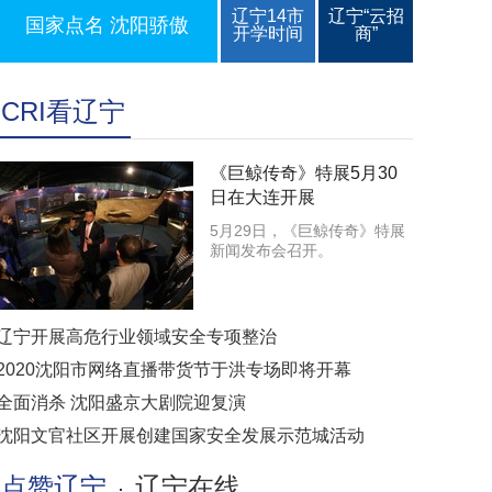
辽宁14市
辽宁“云招
国家点名 沈阳骄傲
开学时间
商”
CRI看辽宁
《巨鲸传奇》特展5月30
日在大连开展
5月29日，《巨鲸传奇》特展
新闻发布会召开。
辽宁开展高危行业领域安全专项整治
2020沈阳市网络直播带货节于洪专场即将开幕
全面消杀 沈阳盛京大剧院迎复演
沈阳文官社区开展创建国家安全发展示范城活动
点赞辽宁
辽宁在线