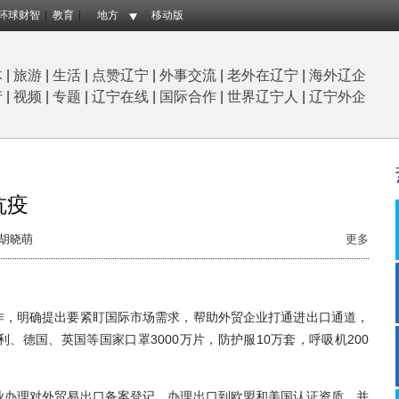
环球财智
教育
地方
移动版
体
|
旅游
|
生活
|
点赞辽宁
|
外事交流
|
老外在辽宁
|
海外辽企
产
|
视频
|
专题
|
辽宁在线
|
国际合作
|
世界辽宁人
|
辽宁外企
抗疫
胡晓萌
更多
，明确提出要紧盯国际市场需求，帮助外贸企业打通进出口通道，
德国、英国等国家口罩3000万片，防护服10万套，呼吸机200
办理对外贸易出口备案登记，办理出口到欧盟和美国认证资质，并