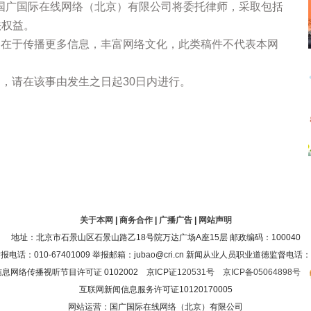
国广国际在线网络（北京）有限公司将委托律师，采取包括
法权益。
的在于传播更多信息，丰富网络文化，此类稿件不代表本网
，请在该事由发生之日起30日内进行。
关于本网
|
商务合作
|
广播广告
|
网站声明
地址：北京市石景山区石景山路乙18号院万达广场A座15层 邮政编码：100040
：010-67401009 举报邮箱：jubao@cri.cn 新闻从业人员职业道德监督电话：010-6
息网络传播视听节目许可证 0102002 京ICP证
120531
号
京ICP备05064898号
互联网新闻信息服务许可证10120170005
网站运营：国广国际在线网络（北京）有限公司