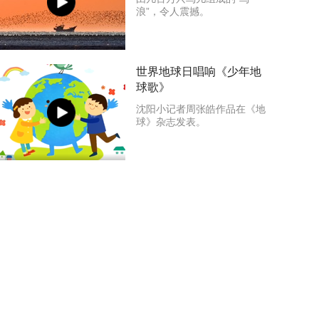
浪”，令人震撼。
世界地球日唱响《少年地
球歌》
沈阳小记者周张皓作品在《地
球》杂志发表。