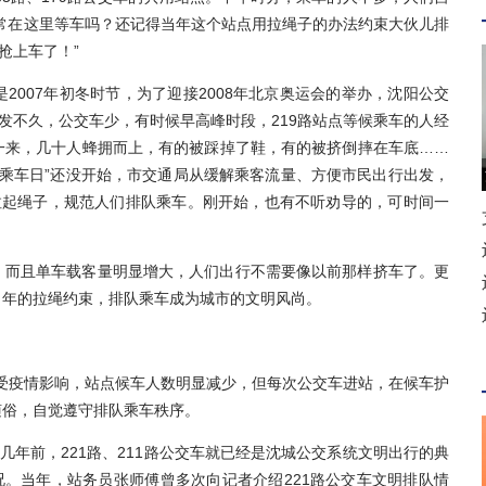
常在这里等车吗？还记得当年这个站点用拉绳子的办法约束大伙儿排
抢上车了！”
07年初冬时节，为了迎接2008年北京奥运会的举办，沈阳公交
发不久，公交车少，有时候早高峰时段，219路站点等候乘车的人经
一来，几十人蜂拥而上，有的被踩掉了鞋，有的被挤倒摔在车底……
队乘车日”还没开始，市交通局从缓解乘客流量、方便市民出行出发，
拉起绳子，规范人们排队乘车。刚开始，也有不听劝导的，可时间一
。
而且单车载客量明显增大，人们出行不需要像以前那样挤车了。更
当年的拉绳约束，排队乘车成为城市的文明风尚。
受疫情影响，站点候车人数明显减少，但每次公交车进站，在候车护
随俗，自觉遵守排队乘车秩序。
年前，221路、211路公交车就已经是沈城公交系统文明出行的典
况。当年，站务员张师傅曾多次向记者介绍221路公交车文明排队情