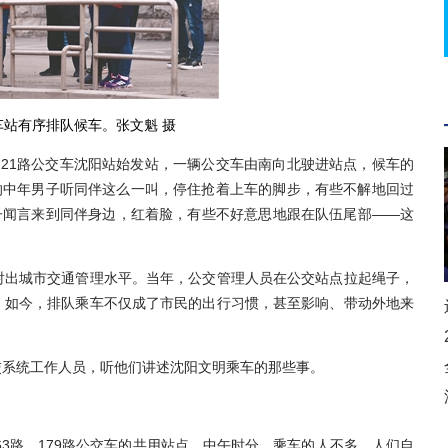
车站有序排队候车。张文魁 摄
1路公交车沈阳站始发站，一辆公交车由南向北驶进站点，候车的
的中年男子听同伴这么一叫，停住抢着上车的脚步，有些不解地回过
子闻言来到同伴身边，红着脸，有些不好意思地跟在队伍尾部——这
出城市交通管理水平。当年，公交管理人员在公交站点拉起绳子，
。如今，排队乘车不仅成了市民的出行习惯，甚至影响、带动外地来
系统工作人员，听他们讲述沈阳文明乘车的那些事。
3路、179路公交车的共用站点。中午时分，乘车的人不多，人们自