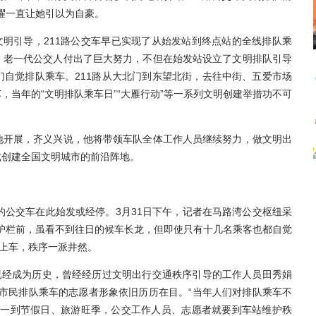
荣耀一直让她引以为自豪。
明引导，211路公交车早已实现了从始发站到终点站的全线排队乘
，老一代公交人付出了巨大努力，不但在始发站设立了文明排队引导
自觉排队乘车。211路从大北门到东望北街，去往中街、五爱市场
当年的“文明排队乘车日”“大雁行动”等一系列文明创建举措功不可
开展，齐义兴说，他将带领车队全体工作人员继续努力，做文明出
成创建全国文明城市的前沿阵地。
公交车在此始发或经停。3月31日下午，记者在马路湾公交枢纽采
导护栏前，虽看不到往日的候车长龙，但即使只有十几名乘客也都自觉
人上车，秩序一派井然。
经成为历史，曾经经历过文明出行交通秩序引导的工作人员田秀娟
导市民排队乘车的志愿者形象依旧历历在目。“当年人们对排队乘车不
些一到节假日、旅游旺季，公交工作人员、志愿者就要到车站维护秩