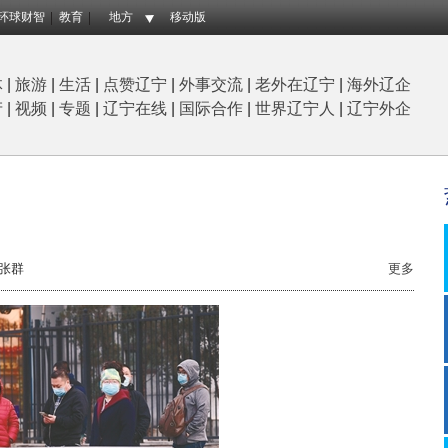
环球财智
教育
地方
移动版
体
|
旅游
|
生活
|
点赞辽宁
|
外事交流
|
老外在辽宁
|
海外辽企
产
|
视频
|
专题
|
辽宁在线
|
国际合作
|
世界辽宁人
|
辽宁外企
张群
更多