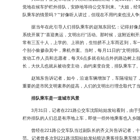
觉地在候车护栏外排队，安静地等待公交车到来。“大姐，经
队乘车的情景吗？”“好像听人讲过，但现在不用约束也没人争
据当年在此引导人们排队乘车的赵旭东回忆：记得好像是20
系统开展了“喜迎奥运，文明出行”活动。那时候，这附近刚开
常有三五十人，上学的、上班的，生怕挤不上车而迟到，车
个别小偷掺杂其中，乘机作案。当时，每月11日的“文明排
发动工作人员和志愿者，每天6点多就在站点外的路边树上
长，大伙儿也就从被动变主动，由约束变自觉，排队乘车了
赵旭东告诉记者，如今，沿途车辆增加了，车隔缩短了，
重要的是市民文明素养的提高，人们的文明出行理念取代了
排队乘车是一道城市风景
3月31日，记者在221路公交车沈阳站始发站看到，由于
栏外排队的人们总是有序地上车，即使一些外地乘客也入乡
曾经在221路公交车队当过副队长的齐义兴告诉记者，十几
范。记者曾多次到221路沈阳站始发站暗访乘客排队乘车情