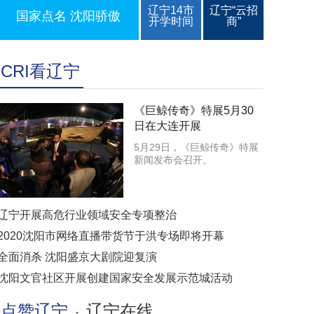
辽宁14市
辽宁“云招
国家点名 沈阳骄傲
开学时间
商”
CRI看辽宁
《巨鲸传奇》特展5月30
日在大连开展
5月29日，《巨鲸传奇》特展
新闻发布会召开。
辽宁开展高危行业领域安全专项整治
2020沈阳市网络直播带货节于洪专场即将开幕
全面消杀 沈阳盛京大剧院迎复演
沈阳文官社区开展创建国家安全发展示范城活动
点赞辽宁
辽宁在线