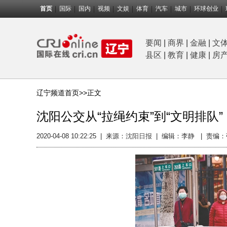
首页
国际
国内
视频
文娱
体育
汽车
城市
环球创业
要闻
|
商界
|
金融
|
文
县区
|
教育
|
健康
|
房
辽宁频道首页>>
正文
沈阳公交从“拉绳约束”到“文明排队”
2020-04-08 10:22:25
|
来源：
沈阳日报
|
编辑：李静 |
责编：