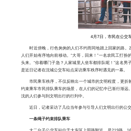
4月7日，市民在公交
时近傍晚，行色匆匆的人们不约而同地踏上回家的路。22
人们开始有序地向前移动。“大哥，回来！”一名农民工打扮
头来。“你着哪门子急？人家城里人坐车都排队呢！”这名男
是近日记者在沈城公交车站点采访乘车秩序时遇见的一幕。
市民乘车秩序，不仅反映出一个城市的文明程度，更折射
约束乘车市民排队乘车的场景，在人们的记忆中已渐行渐远
沈的人们参与到文明出行的行列中。
近日，记者采访了几位当年参与引导人们文明出行的公交
一条绳子约束排队乘车
大二台子公交车站位于大东区上园路附近，是219路、16