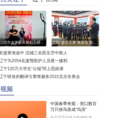
沈阳市大东区开展励志模范云直播访谈活动
沈阳“盛京义勇”换新装 联防联控显担当
支援青海途中 沈城三名医生空中救人
辽宁为2054名援鄂医护人员逐一建档
辽宁120万大学生“云端”同上思政课
辽宁研发的翻译引擎将服务2022北京冬奥会
视频
中国春季奇观：营口数百
万只候鸟形成“鸟浪”
由几百万只鸟儿组成的“鸟