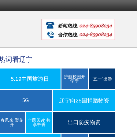
热词看辽宁
护航校园开
5.19中国旅游日
“五一”出游
学季
辽宁向25国捐赠物资
5G
春风来 梨花
全民阅读 共
出口防疫物资
开
享书香