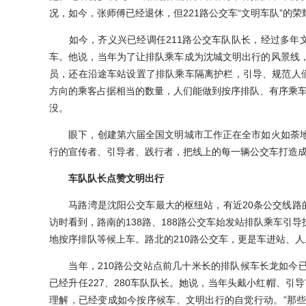
况，如今，张师傅已经退休，但221路公交车“文明车队”的
如今，齐义兴已经调任211路公交车队队长，经过多年文
车。他说，当年为了让排队乘车成为沈城文明出行的风景线
员，还在沿途车站设置了排队乘车隔离护栏，引导、规范人们
方向的乘客占据相当的数量，人们能做到按序排队、有序乘车，
没。
眼下，创建第六届全国文明城市工作正在全市如火如荼地
行的宣传者、引导者、践行者，把线上的每一辆公交车打造
车队队长点赞文明出行
马路湾是沈阳公交车最大的枢纽站，有近20条公交线路的
访时看到，路南的138路、188路公交车始发站排队乘车引
地按序排队等候上车。路北的210路公交车，更是车进站、
当年，210路公交站点前几十米长的排队候车长龙如今已
已经升任227、280车队队长。她说，当年头戴小红帽、引
理解，已经变成如今按序候车、文明出行的自觉行动。”那