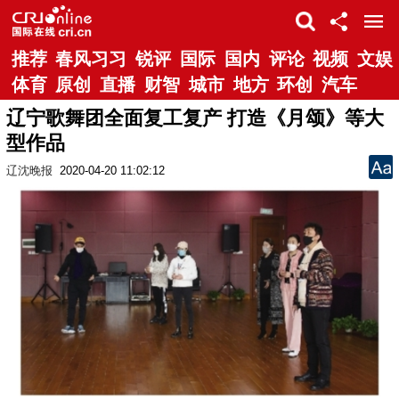
推荐
春风习习
锐评
国际
国内
评论
视频
文娱
体育
原创
直播
财智
城市
地方
环创
汽车
辽宁歌舞团全面复工复产 打造《月颂》等大
型作品
辽沈晚报
2020-04-20 11:02:12