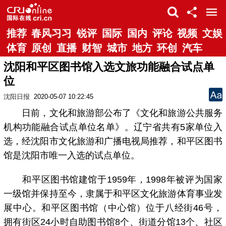
推荐
春风习习
锐评
国际
国内
评论
视频
文娱
体育
原创
直播
财智
城市
地方
环创
汽车
沈阳和平区图书馆入选文旅功能融合试点单
位
沈阳日报
2020-05-07 10:22:45
日前，文化和旅游部公布了《文化和旅游公共服务
机构功能融合试点单位名单》。辽宁省共有5家单位入
选，经沈阳市文化旅游和广播电视局推荐，和平区图书
馆是沈阳市唯一入选的试点单位。
和平区图书馆建馆于1959年，1998年被评为国家
一级馆并保持至今，隶属于和平区文化旅游体育事业发
展中心。和平区图书馆（中心馆）位于八经街46号，
拥有街区24小时自助图书馆8个、街道分馆13个、社区