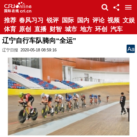
推荐
春风习习
锐评
国际
国内
评论
视频
文娱
体育
原创
直播
财智
城市
地方
环创
汽车
辽宁自行车队骑向“全运”
辽宁日报
2020-05-18 08:59:16