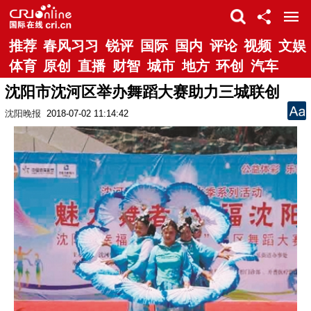
推荐
春风习习
锐评
国际
国内
评论
视频
文娱
体育
原创
直播
财智
城市
地方
环创
汽车
沈阳市沈河区举办舞蹈大赛助力三城联创
沈阳晚报
2018-07-02 11:14:42