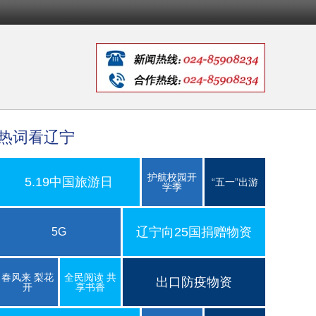
热词看辽宁
护航校园开
5.19中国旅游日
“五一”出游
学季
辽宁向25国捐赠物资
5G
春风来 梨花
全民阅读 共
出口防疫物资
开
享书香