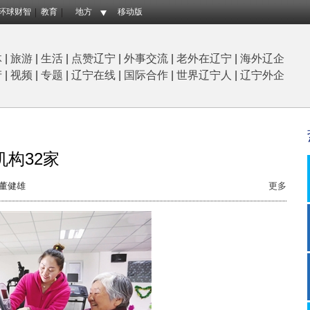
环球财智
教育
地方
移动版
体
|
旅游
|
生活
|
点赞辽宁
|
外事交流
|
老外在辽宁
|
海外辽企
产
|
视频
|
专题
|
辽宁在线
|
国际合作
|
世界辽宁人
|
辽宁外企
机构32家
董健雄
更多