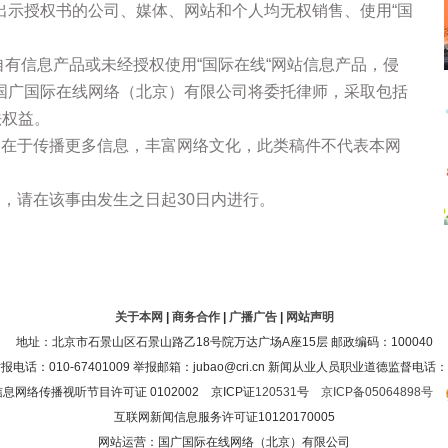
出示授权书的公司、媒体、网站和个人均无权销售、使用“国
站自有信息产品或未经授权使用“国际在线“网站信息产品，侵
国广国际在线网络（北京）有限公司将委托律师，采取包括
法权益。
的在于传播更多信息，丰富网络文化，此类稿件不代表本网
，请在该事由发生之日起30日内进行。
关于本网
|
商务合作
|
广播广告
|
网站声明
地址：北京市石景山区石景山路乙18号院万达广场A座15层 邮政编码：100040
：010-67401009 举报邮箱：jubao@cri.cn 新闻从业人员职业道德监督电话：010-6
息网络传播视听节目许可证 0102002 京ICP证
120531
号
京ICP备05064898号
互联网新闻信息服务许可证10120170005
网站运营：国广国际在线网络（北京）有限公司