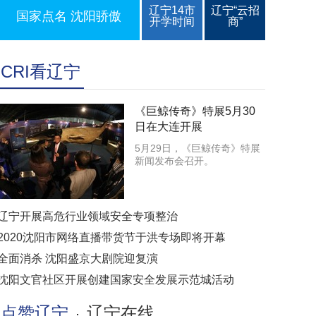
辽宁14市
辽宁“云招
国家点名 沈阳骄傲
开学时间
商”
CRI看辽宁
《巨鲸传奇》特展5月30
日在大连开展
5月29日，《巨鲸传奇》特展
新闻发布会召开。
辽宁开展高危行业领域安全专项整治
2020沈阳市网络直播带货节于洪专场即将开幕
全面消杀 沈阳盛京大剧院迎复演
沈阳文官社区开展创建国家安全发展示范城活动
点赞辽宁
辽宁在线