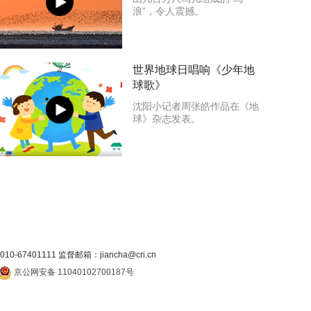
浪”，令人震撼。
世界地球日唱响《少年地
球歌》
沈阳小记者周张皓作品在《地
球》杂志发表。
7401111 监督邮箱：jiancha@cri.cn
京公网安备 11040102700187号