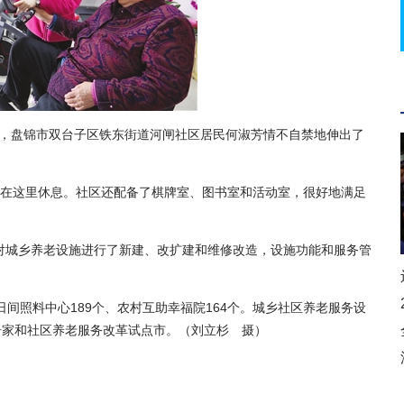
，盘锦市双台子区铁东街道河闸社区居民何淑芳情不自禁地伸出了
以在这里休息。社区还配备了棋牌室、图书室和活动室，很好地满足
对城乡养老设施进行了新建、改扩建和维修改造，设施功能和服务管
间照料中心189个、农村互助幸福院164个。城乡社区养老服务设
居家和社区养老服务改革试点市。（刘立杉 摄）