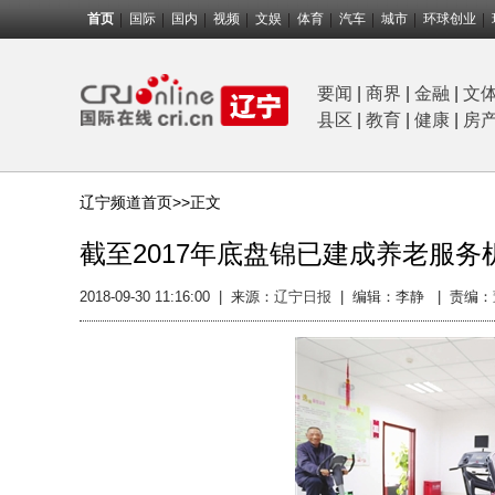
首页
国际
国内
视频
文娱
体育
汽车
城市
环球创业
要闻
|
商界
|
金融
|
文
县区
|
教育
|
健康
|
房
辽宁频道首页>>
正文
截至2017年底盘锦已建成养老服务
2018-09-30 11:16:00
|
来源：
辽宁日报
|
编辑：李静 |
责编：