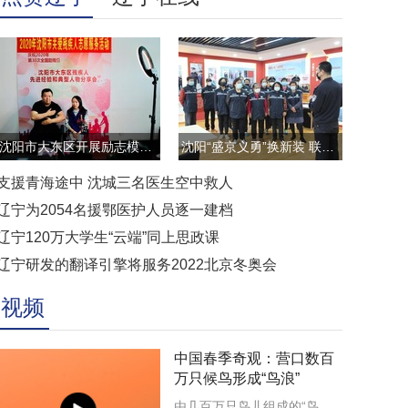
沈阳市大东区开展励志模范云直播访谈活动
沈阳“盛京义勇”换新装 联防联控显担当
支援青海途中 沈城三名医生空中救人
辽宁为2054名援鄂医护人员逐一建档
辽宁120万大学生“云端”同上思政课
辽宁研发的翻译引擎将服务2022北京冬奥会
视频
中国春季奇观：营口数百
万只候鸟形成“鸟浪”
由几百万只鸟儿组成的“鸟