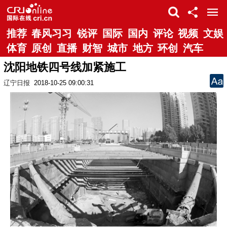
推荐
春风习习
锐评
国际
国内
评论
视频
文娱
体育
原创
直播
财智
城市
地方
环创
汽车
沈阳地铁四号线加紧施工
辽宁日报
2018-10-25 09:00:31